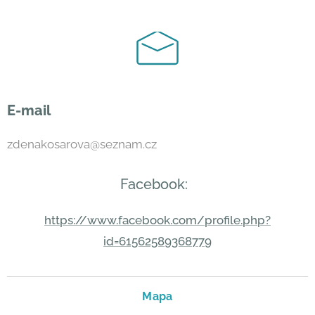
E-mail
zdenakosarova@seznam.cz
Facebook:
https://www.facebook.com/profile.php?
id=61562589368779
Mapa